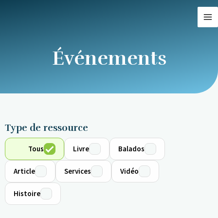
Aller
MA
au
M
contenu
Événements
Type de ressource
Tous
Livre
Balados
Article
Services
Vidéo
Histoire