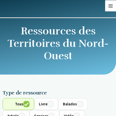
Aller
MA
au
M
contenu
Ressources des
Territoires du Nord-
Ouest
Type de ressource
Tous
Livre
Balados
Article
Services
Vidéo