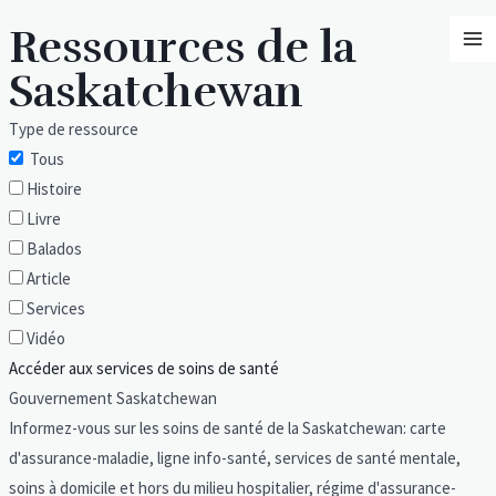
Aller
MA
Ressources de la
au
M
contenu
Saskatchewan
Type de ressource
Tous
Histoire
Livre
Balados
Article
Services
Vidéo
Accéder aux services de soins de santé
Gouvernement Saskatchewan
Informez-vous sur les soins de santé de la Saskatchewan: carte
d'assurance-maladie, ligne info-santé, services de santé mentale,
soins à domicile et hors du milieu hospitalier, régime d'assurance-