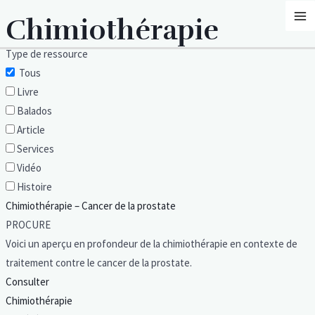
Aller
MA
Chimiothérapie
au
M
contenu
Type de ressource
Tous
Livre
Balados
Article
Services
Vidéo
Histoire
Chimiothérapie – Cancer de la prostate
PROCURE
Voici un aperçu en profondeur de la chimiothérapie en contexte de
traitement contre le cancer de la prostate.
Consulter
Chimiothérapie