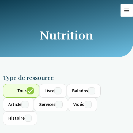
Aller
MA
au
M
contenu
Nutrition
Type de ressource
Tous
Livre
Balados
Article
Services
Vidéo
Histoire